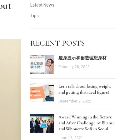
but
Latest News
Tips
RECENT POSTS
瘦身提示和创造理想身材
February 28, 2023
Let’s talk about losing weight
and getting that ideal figure!
September 2, 2022
Award Winning in the Before
and After Challenge of Ellanse
and Silhouette Soft in Seoul
June 16, 2021