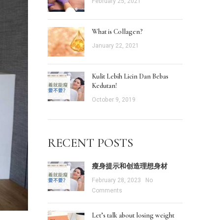
February 25, 2021
What is Collagen?
January 22, 2021
Kulit Lebih Licin Dan Bebas
Kedutan!
October 9, 2019
RECENT POSTS
瘦身提示和创造理想身材
February 28, 2023
No
Comments
Let’s talk about losing weight