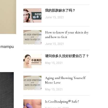
我的肌肤缺水了吗？
June 15, 2021
How to know if your skin is dry
and how to fix it
June 15, 2021
ng mampu
请问你多久没好好爱自己了？
May 15, 2021
Aging and Showing Yourself
More Love
May 15, 2021
Is CoolSculpting® Safe?