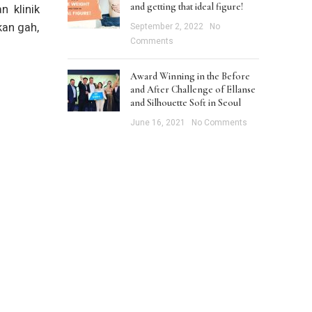
and getting that ideal figure!
 klinik
kan gah,
September 2, 2022
No
Comments
Award Winning in the Before
and After Challenge of Ellanse
and Silhouette Soft in Seoul
June 16, 2021
No Comments