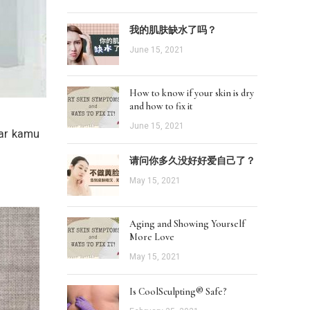
我的肌肤缺水了吗？
June 15, 2021
How to know if your skin is dry
and how to fix it
June 15, 2021
jar kamu
请问你多久没好好爱自己了？
May 15, 2021
Aging and Showing Yourself
More Love
May 15, 2021
Is CoolSculpting® Safe?