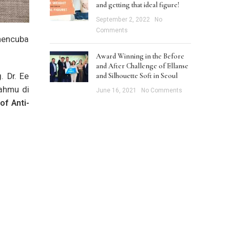
and getting that ideal figure!
September 2, 2022
No
Comments
mencuba
Award Winning in the Before
and After Challenge of Ellanse
. Dr. Ee
and Silhouette Soft in Seoul
ahmu di
June 16, 2021
No Comments
of Anti-