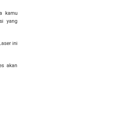
la kamu
si yang
aser ini
es akan