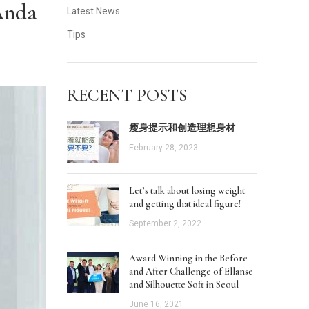
Anda
Latest News
Tips
RECENT POSTS
瘦身提示和创造理想身材
February 28, 2023
Let’s talk about losing weight
and getting that ideal figure!
September 2, 2022
Award Winning in the Before
and After Challenge of Ellanse
and Silhouette Soft in Seoul
June 16, 2021