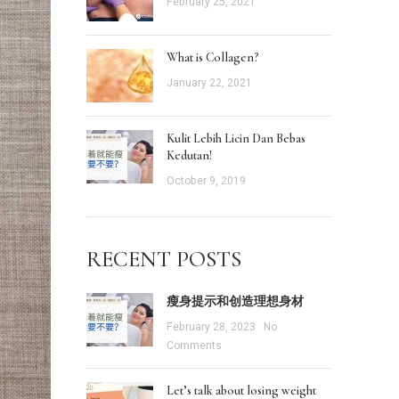
February 25, 2021
What is Collagen?
January 22, 2021
Kulit Lebih Licin Dan Bebas
Kedutan!
October 9, 2019
RECENT POSTS
瘦身提示和创造理想身材
February 28, 2023
No
Comments
Let’s talk about losing weight